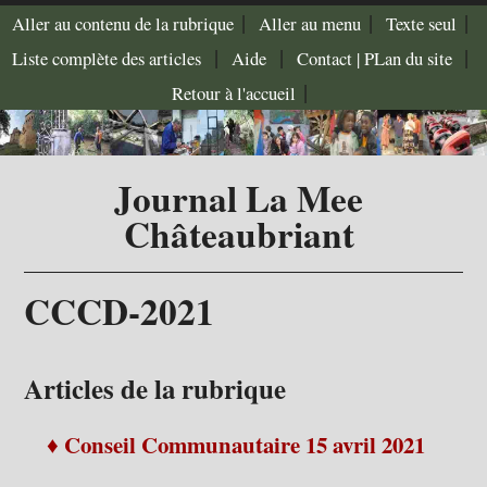
|
|
|
Aller au contenu de la rubrique
Aller au menu
Texte seul
|
|
|
Liste complète des articles
Aide
Contact |
PLan du site
|
Retour à l'accueil
Journal La Mee
Châteaubriant
CCCD-2021
Articles de la rubrique
♦ Conseil Communautaire 15 avril 2021