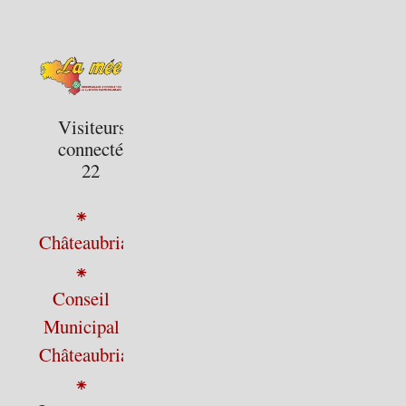
Visiteurs
connectés :
22
⁕
Châteaubriant
⁕
Conseil
Municipal
Châteaubriant
⁕