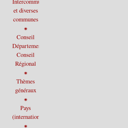
Intercommunalité
et diverses
communes
⁕
Conseil
Départemental,
Conseil
Régional
⁕
Thèmes
généraux
⁕
Pays
(international)
⁕