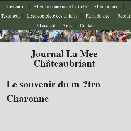
|
|
|
Navigation
Aller au contenu de l'article
Aller au menu
|
|
|
Texte seul
Liste complète des articles
PLan du site
Retour
|
|
à l'accueil
Aide
Contact
Journal La Mee
Châteaubriant
Le souvenir du m ?tro
Charonne