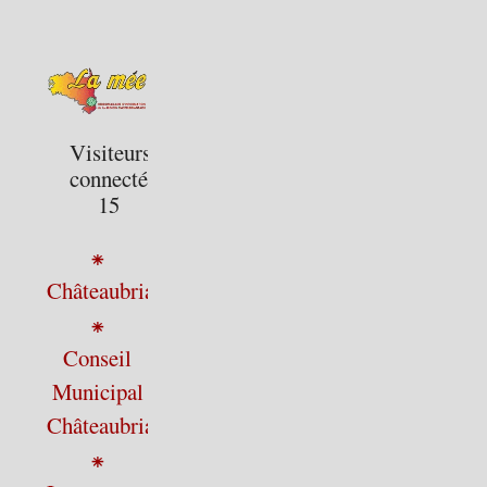
Visiteurs
connectés :
15
⁕
Châteaubriant
⁕
Conseil
Municipal
Châteaubriant
⁕