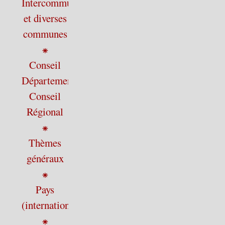
Intercommunalité
et diverses
communes
⁕
Conseil
Départemental,
Conseil
Régional
⁕
Thèmes
généraux
⁕
Pays
(international)
⁕