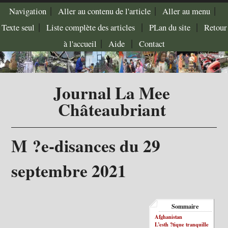
|
|
|
Navigation
Aller au contenu de l'article
Aller au menu
|
|
|
Texte seul
Liste complète des articles
PLan du site
Retour
|
|
à l'accueil
Aide
Contact
Journal La Mee
Châteaubriant
M ?e-disances du 29
septembre 2021
Sommaire
Afghanistan
L’esth ?tique tranquille