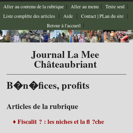
|
|
|
Aller au contenu de la rubrique
Aller au menu
Texte seul
|
|
|
Liste complète des articles
Aide
Contact |
PLan du site
|
Retour à l'accueil
Journal La Mee
Châteaubriant
B�n�fices, profits
Articles de la rubrique
♦ Fiscalit ? : les niches et la fl ?che