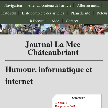
|
|
|
Navigation
Aller au contenu de l'article
Aller au menu
|
|
|
Texte seul
Liste complète des articles
PLan du site
Retour
|
|
à l'accueil
Aide
Contact
Journal La Mee
Châteaubriant
Humour, informatique et
internet
Sommaire
... VWare !
Une pizza en 2015