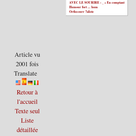
AVEC LE SOURIRE : _ « En comptant
Humour fort ... hum
Ortho-surr ?aliste
Article vu
2001 fois
Translate
Retour à
l'accueil
Texte seul
Liste
détaillée