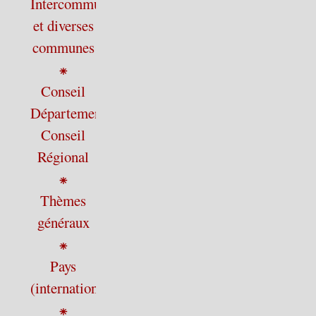
Intercommunalité
et diverses
communes
⁕
Conseil
Départemental,
Conseil
Régional
⁕
Thèmes
généraux
⁕
Pays
(international)
⁕