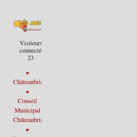
Visiteurs
connectés :
23
⁕
Châteaubriant
⁕
Conseil
Municipal
Châteaubriant
⁕