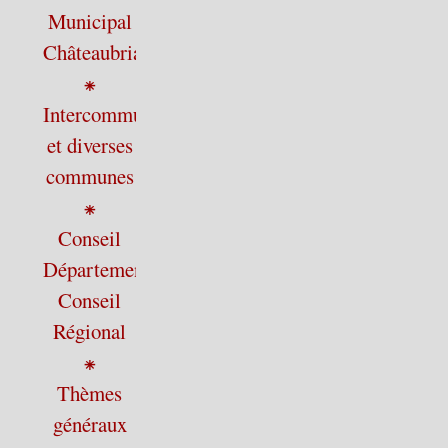
Municipal
Châteaubriant
⁕
Intercommunalité
et diverses
communes
⁕
Conseil
Départemental,
Conseil
Régional
⁕
Thèmes
généraux