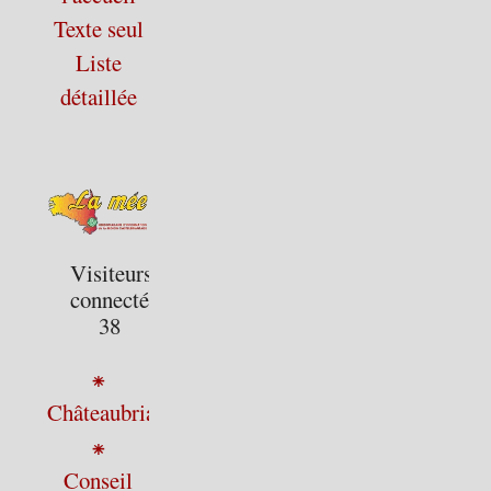
Texte seul
Liste
détaillée
Visiteurs
connectés :
38
⁕
Châteaubriant
⁕
Conseil