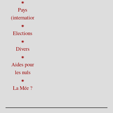
⁕
Pays
(international)
⁕
Elections
⁕
Divers
⁕
Aides pour
les nuls
⁕
La Mée ?