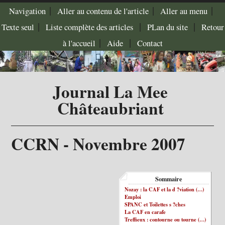
|
|
|
Navigation
Aller au contenu de l'article
Aller au menu
|
|
|
Texte seul
Liste complète des articles
PLan du site
Retour
|
|
à l'accueil
Aide
Contact
Journal La Mee
Châteaubriant
CCRN - Novembre 2007
Sommaire
Nozay : la CAF et la d ?viation (…)
Emploi
SPANC et Toilettes s ?ches
La CAF en carafe
Treffieux : contourne ou tourne (…)