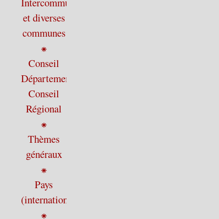
Intercommunalité
et diverses
communes
⁕
Conseil
Départemental,
Conseil
Régional
⁕
Thèmes
généraux
⁕
Pays
(international)
⁕