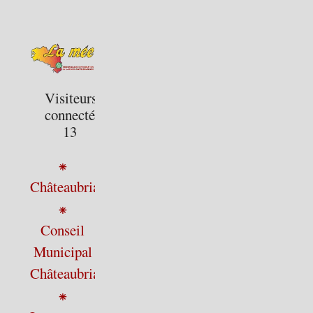
Visiteurs
connectés :
13
⁕
Châteaubriant
⁕
Conseil
Municipal
Châteaubriant
⁕