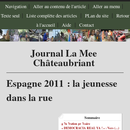
|
|
|
Navigation
Aller au contenu de l'article
Aller au menu
|
|
|
Texte seul
Liste complète des articles
PLan du site
Retour
|
|
à l'accueil
Aide
Contact
Journal La Mee
Châteaubriant
Espagne 2011 : la jeunesse
dans la rue
Sommaire
g ?n ?ration pr ?caire
« DEMOCRACIA REAL YA ! » : Vers (…)