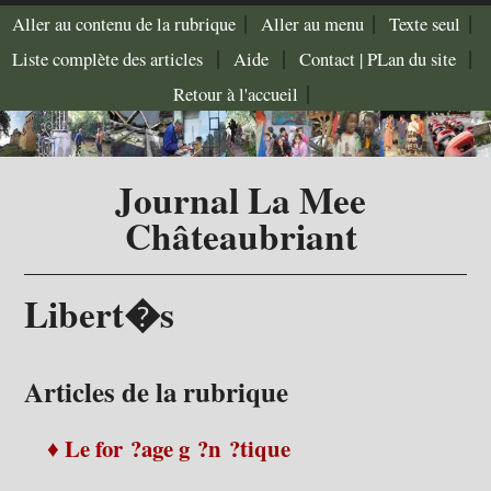
|
|
|
Aller au contenu de la rubrique
Aller au menu
Texte seul
|
|
|
Liste complète des articles
Aide
Contact |
PLan du site
|
Retour à l'accueil
Journal La Mee
Châteaubriant
Libert�s
Articles de la rubrique
♦ Le for ?age g ?n ?tique