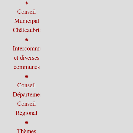
⁕
Conseil
Municipal
Châteaubriant
⁕
Intercommunalité
et diverses
communes
⁕
Conseil
Départemental,
Conseil
Régional
⁕
Thèmes