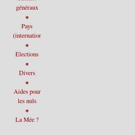
généraux
⁕
Pays
(international)
⁕
Elections
⁕
Divers
⁕
Aides pour
les nuls
⁕
La Mée ?