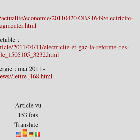
m/actualite/economie/20110420.OBS1649/electricite-
augmenter.html
ctable :
icle/2011/04/11/electricite-et-gaz-la-reforme-des-
able_1505105_3232.html
ergie : mai 2011 -
ews//lettre_168.html
Article vu
153 fois
Translate