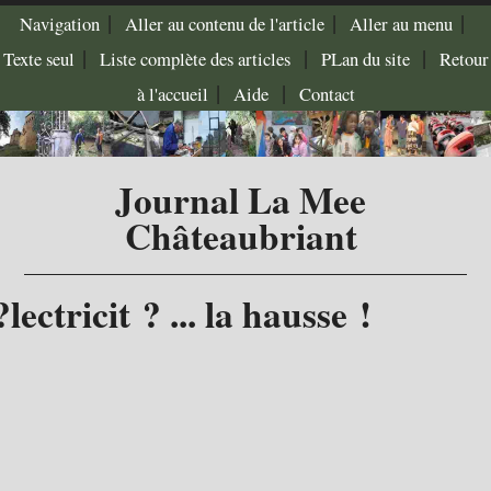
|
|
|
Navigation
Aller au contenu de l'article
Aller au menu
|
|
|
Texte seul
Liste complète des articles
PLan du site
Retour
|
|
à l'accueil
Aide
Contact
Journal La Mee
Châteaubriant
lectricit ? ... la hausse !