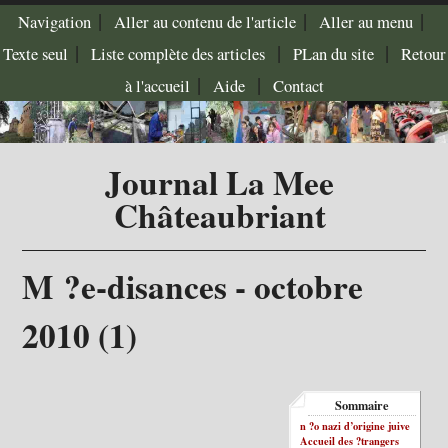
|
|
|
Navigation
Aller au contenu de l'article
Aller au menu
|
|
|
Texte seul
Liste complète des articles
PLan du site
Retour
|
|
à l'accueil
Aide
Contact
Journal La Mee
Châteaubriant
M ?e-disances - octobre
2010 (1)
Sommaire
n ?o nazi d’origine juive
Accueil des ?trangers