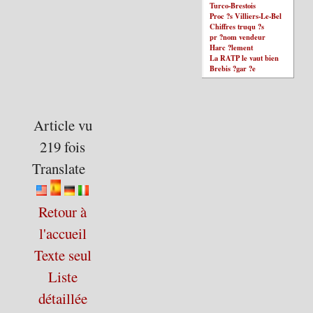
Turco-Brestois
Proc ?s Villiers-Le-Bel
Chiffres truqu ?s
pr ?nom vendeur
Harc ?lement
La RATP le vaut bien
Brebis ?gar ?e
Article vu
219 fois
Translate
Retour à
l'accueil
Texte seul
Liste
détaillée