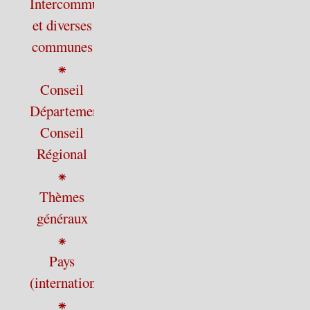
Intercommunalité
et diverses
communes
⁕
Conseil
Départemental,
Conseil
Régional
⁕
Thèmes
généraux
⁕
Pays
(international)
⁕