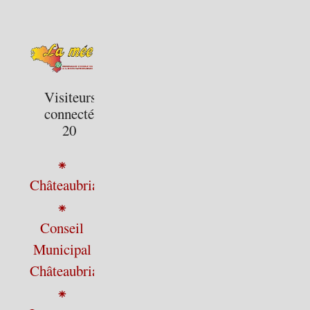
Visiteurs
connectés :
20
⁕
Châteaubriant
⁕
Conseil
Municipal
Châteaubriant
⁕