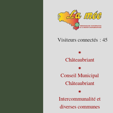
Visiteurs connectés :
45
⁕
Châteaubriant
⁕
Conseil Municipal
Châteaubriant
⁕
Intercommunalité et
diverses communes