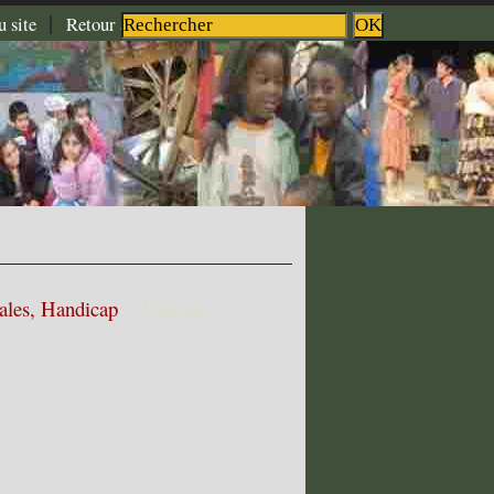
|
|
|
u site
Retour à l'accueil
Aide
Contact
rales, Handicap
>
Vincent