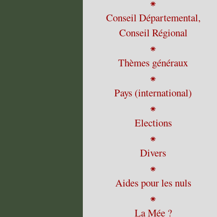
⁕
Conseil Départemental,
Conseil Régional
⁕
Thèmes généraux
⁕
Pays (international)
⁕
Elections
⁕
Divers
⁕
Aides pour les nuls
⁕
La Mée ?