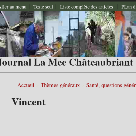
|
|
|
Aller au menu
Texte seul
Liste complète des articles
PLan d
Journal La Mee Châteaubriant
Accueil
>
Thèmes généraux
>
Santé, questions géné
Vincent