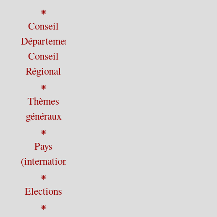
⁕
Conseil
Départemental,
Conseil
Régional
⁕
Thèmes
généraux
⁕
Pays
(international)
⁕
Elections
⁕