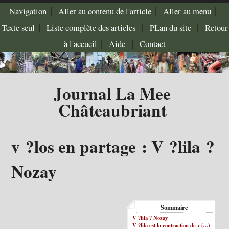
|
|
|
Navigation
Aller au contenu de l'article
Aller au menu
|
|
|
Texte seul
Liste complète des articles
PLan du site
Retour
|
|
à l'accueil
Aide
Contact
Journal La Mee
Châteaubriant
v ?los en partage : V ?lila ?
Nozay
Sommaire
V ?lila ? Nozay
V ?lila est la contraction de v (…)