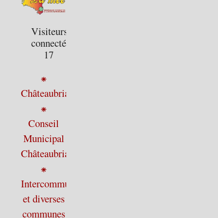
Visiteurs
connectés :
17
⁕
Châteaubriant
⁕
Conseil
Municipal
Châteaubriant
⁕
Intercommunalité
et diverses
communes