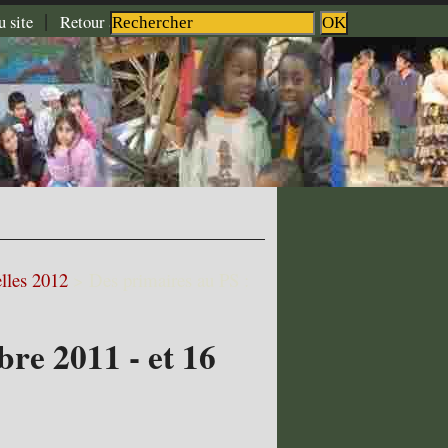
|
|
|
u site
Retour à l'accueil
Aide
Contact
lles 2012
>
Des primaires au PS :
bre 2011 - et 16