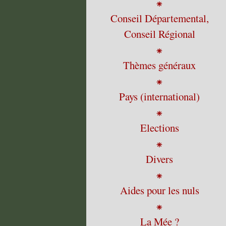
⁕
Conseil Départemental,
Conseil Régional
⁕
Thèmes généraux
⁕
Pays (international)
⁕
Elections
⁕
Divers
⁕
Aides pour les nuls
⁕
La Mée ?