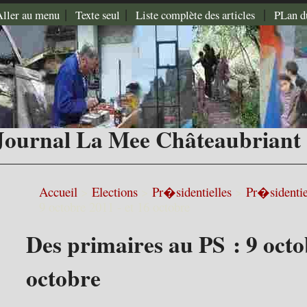
|
|
|
Aller au menu
Texte seul
Liste complète des articles
PLan d
Journal La Mee Châteaubriant
Accueil
>
Elections
>
Pr�sidentielles
>
Pr�sidentie
9 octobre 2011 - et 16 octobre
Des primaires au PS : 9 octo
octobre