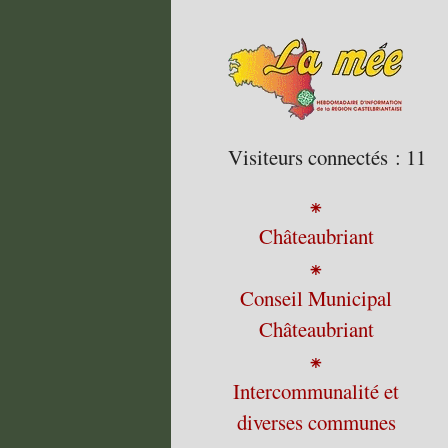
Visiteurs connectés :
11
⁕
Châteaubriant
⁕
Conseil Municipal
Châteaubriant
⁕
Intercommunalité et
diverses communes