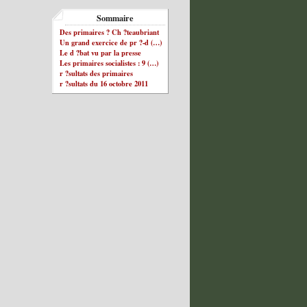
Sommaire
Des primaires ? Ch ?teaubriant
Un grand exercice de pr ?-d (…)
Le d ?bat vu par la presse
Les primaires socialistes : 9 (…)
r ?sultats des primaires
r ?sultats du 16 octobre 2011