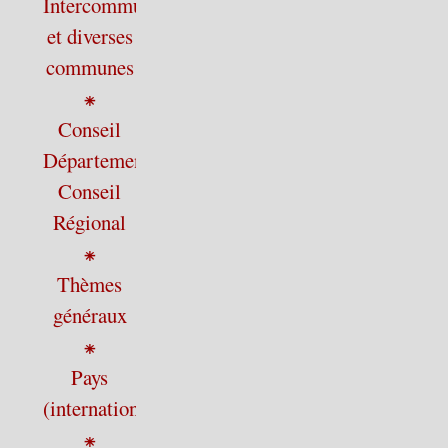
Intercommunalité
et diverses
communes
⁕
Conseil
Départemental,
Conseil
Régional
⁕
Thèmes
généraux
⁕
Pays
(international)
⁕