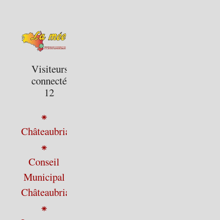
Visiteurs
connectés :
12
⁕
Châteaubriant
⁕
Conseil
Municipal
Châteaubriant
⁕