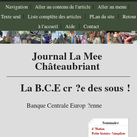
|
|
|
Navigation
Aller au contenu de l'article
Aller au menu
|
|
|
Texte seul
Liste complète des articles
PLan du site
Retour
|
|
à l'accueil
Aide
Contact
Journal La Mee
Châteaubriant
La B.C.E cr ?e des sous !
Banque Centrale Europ ?enne
Sommaire
d ?flation
Petite histoire ?simpliste