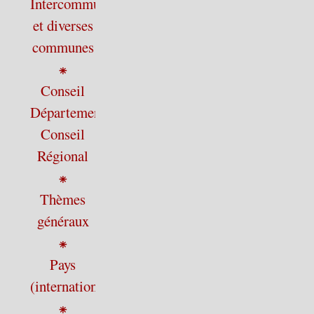
Intercommunalité
et diverses
communes
⁕
Conseil
Départemental,
Conseil
Régional
⁕
Thèmes
généraux
⁕
Pays
(international)
⁕