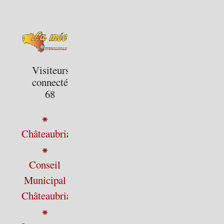
Visiteurs
connectés :
68
⁕
Châteaubriant
⁕
Conseil
Municipal
Châteaubriant
⁕