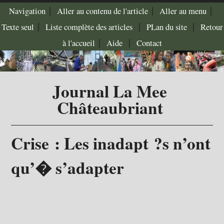
|
|
|
Navigation
Aller au contenu de l'article
Aller au menu
|
|
|
Texte seul
Liste complète des articles
PLan du site
Retour
|
|
à l'accueil
Aide
Contact
Journal La Mee
Châteaubriant
Crise : Les inadapt ?s n’ont
qu’� s’adapter