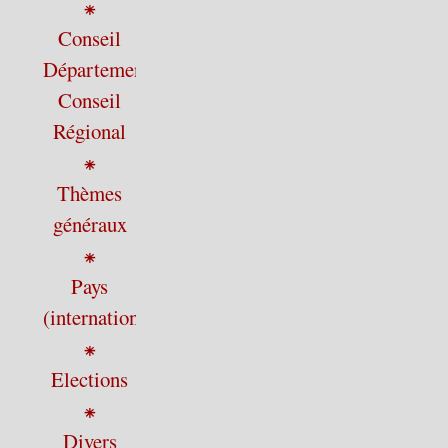
⁕
Conseil
Départemental,
Conseil
Régional
⁕
Thèmes
généraux
⁕
Pays
(international)
⁕
Elections
⁕
Divers