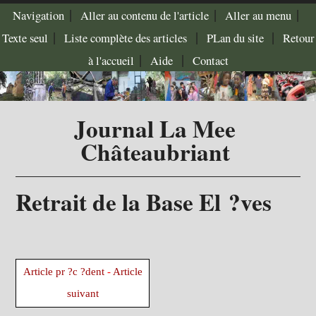
|
|
|
Navigation
Aller au contenu de l'article
Aller au menu
|
|
|
Texte seul
Liste complète des articles
PLan du site
Retour
|
|
à l'accueil
Aide
Contact
Journal La Mee
Châteaubriant
Retrait de la Base El ?ves
Article pr ?c ?dent
-
Article
suivant