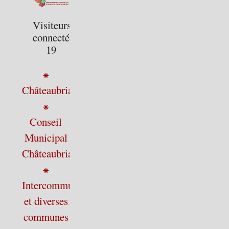
Visiteurs
connectés :
19
⁕
Châteaubriant
⁕
Conseil
Municipal
Châteaubriant
⁕
Intercommunalité
et diverses
communes