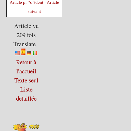
Article pr ?c ?dent
-
Article
suivant
Article vu
209 fois
Translate
Retour à
l'accueil
Texte seul
Liste
détaillée