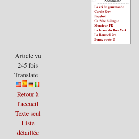
Sommaire
La cri ?e gourmande
Carole Guy
Papybot
Cr ?che bi-lingue
Monsieur FK
La ferme du Bois Vert
La Rousseli ?re
Bonne route ?!
Article vu
245 fois
Translate
Retour à
l'accueil
Texte seul
Liste
détaillée