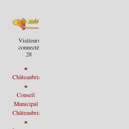
Visiteurs
connectés :
28
⁕
Châteaubriant
⁕
Conseil
Municipal
Châteaubriant
⁕