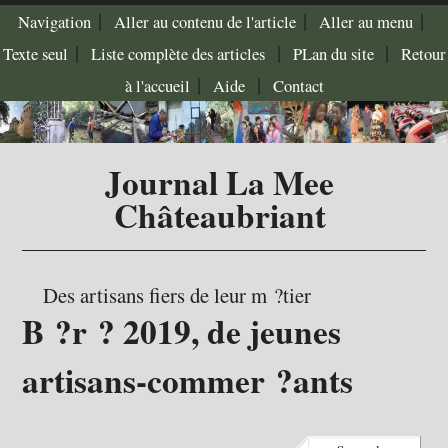
|
|
|
Navigation
Aller au contenu de l'article
Aller au menu
|
|
|
Texte seul
Liste complète des articles
PLan du site
Retour
|
|
à l'accueil
Aide
Contact
Journal La Mee
Châteaubriant
Des artisans fiers de leur m ?tier
B ?r ? 2019, de jeunes
artisans-commer ?ants