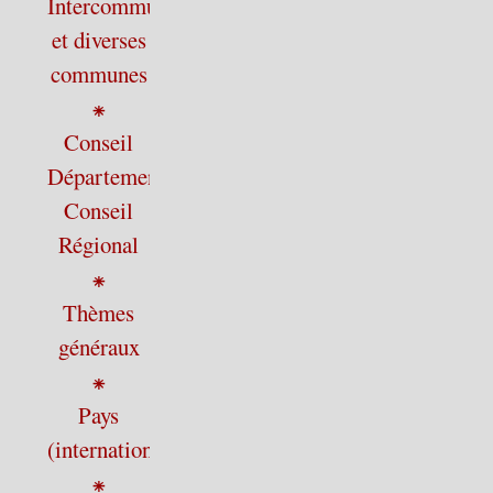
Intercommunalité
et diverses
communes
⁕
Conseil
Départemental,
Conseil
Régional
⁕
Thèmes
généraux
⁕
Pays
(international)
⁕