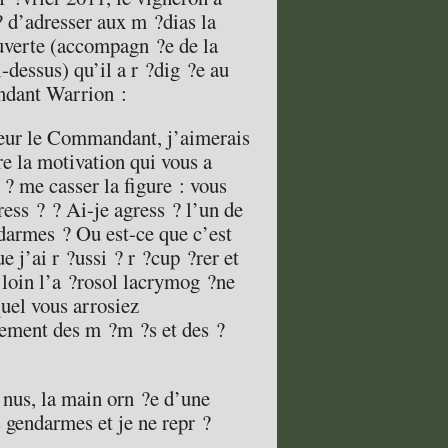
? d’adresser aux m ?dias la
ouverte (accompagn ?e de la
-dessus) qu’il a r ?dig ?e au
dant Warrion :
ur le Commandant, j’aimerais
re la motivation qui vous a
 ? me casser la figure : vous
ress ? ? Ai-je agress ? l’un de
darmes ? Ou est-ce que c’est
e j’ai r ?ussi ? r ?cup ?rer et
u loin l’a ?rosol lacrymog ?ne
quel vous arrosiez
ement des m ?m ?s et des ?
 nus, la main orn ?e d’une
rs gendarmes et je ne repr ?