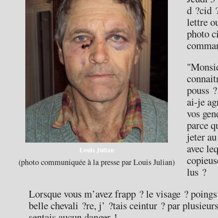
d ?cid 
lettre 
photo ci
comman
"Monsie
connait
pouss ?
ai-je ag
vos gen
parce qu
jeter a
avec le
Louis Julian
copieus
(photo communiquée à la presse par Louis Julian)
lus ?
Lorsque vous m’avez frapp ? le visage ? poings
belle chevali ?re, j’ ?tais ceintur ? par plusieu
sentais aucun danger !