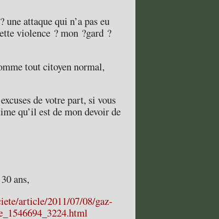
? une attaque qui n’a pas eu
Cette violence ? mon ?gard ?
 comme tout citoyen normal,
xcuses de votre part, si vous
time qu’il est de mon devoir de
 30 ans,
iete/article/2011/07/08/gaz-
te_1546694_3224.html