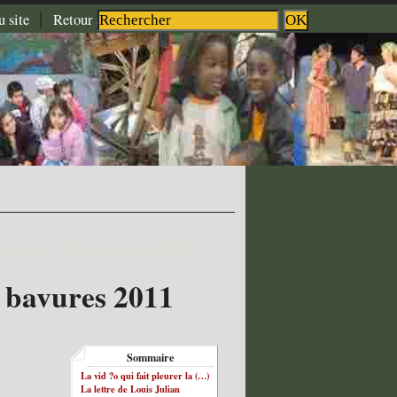
|
|
|
u site
Retour à l'accueil
Aide
Contact
toyens ! Police, bavures 2011
, bavures 2011
Sommaire
La vid ?o qui fait pleurer la (…)
La lettre de Louis Julian