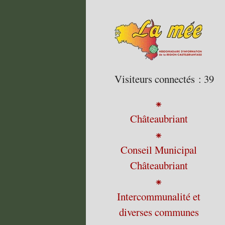
Visiteurs connectés :
39
⁕
Châteaubriant
⁕
Conseil Municipal
Châteaubriant
⁕
Intercommunalité et
diverses communes